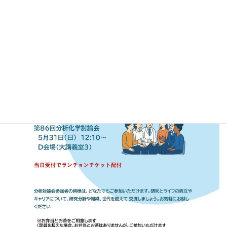
います．
最
2026年3月10日
2026年3月10日
fsnac_admin
終
更
新
日
時
: