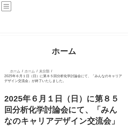
コ
ナ
ン
ビ
テ
ゲ
ン
ー
ツ
シ
へ
ョ
ス
ン
キ
に
ッ
移
プ
動
ホーム
ホーム
ホーム
未分類
2025年６月１日（日）に第８５回分析化学討論会にて、「みんなのキャリア
デザイン交流会」が終了いたしました。
2025年６月１日（日）に第８５
回分析化学討論会にて、「みん
なのキャリアデザイン交流会」