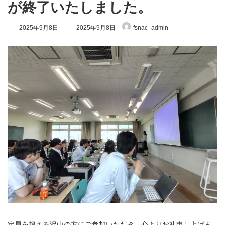
が終了いたしました。
最
2025年9月8日
2025年9月8日
fsnac_admin
終
更
新
日
時
:
定員を超える沢山の方にご参加いただき、心よりお礼申し上げま