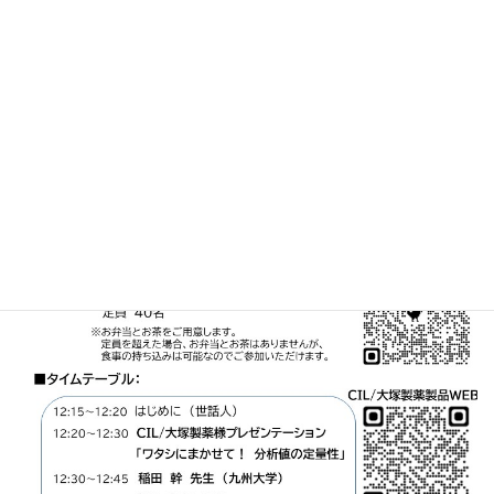
ます
最
2023年8月15日
2023年9月16日
fsnac_admin
終
更
新
日
時
: